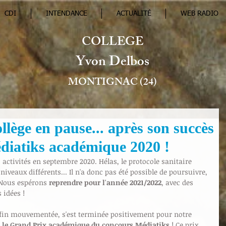
CDI
INTENDANCE
ACTUALITÉ
WEB RADIO
COLLEGE
Yvon Delbos
MONTIGNAC (24)
lège en pause... après son succès
diatiks académique 2020 !
 activités en septembre 2020. Hélas, le protocole sanitaire 
 niveaux différents... Il n'a donc pas été possible de poursuivre, 
 Nous espérons 
reprendre pour l'année 2021/2022
, avec des 
 idées ! 
 fin mouvementée, s'est terminée positivement pour notre 
é le Grand Prix académique du concours Médiatiks
 ! Ce prix, 