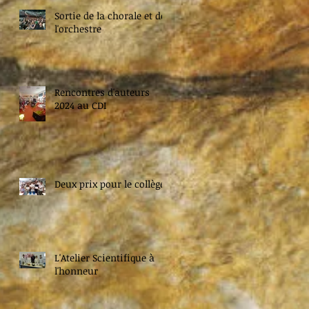
Sortie de la chorale et de
l'orchestre
Rencontres d'auteurs
2024 au CDI
Deux prix pour le collège
L'Atelier Scientifique à
l'honneur