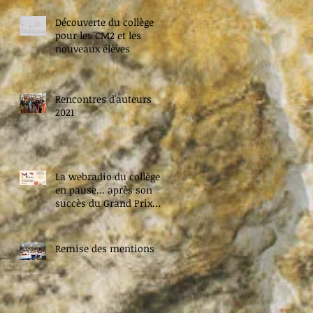
Découverte du collège
pour les CM2 et les
nouveaux élèves
Rencontres d'auteurs
2021
La webradio du collège
en pause... après son
succès du Grand Prix
Médiatiks académique
2020 !
Remise des mentions