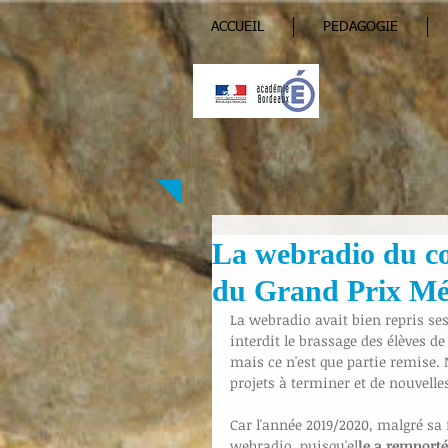
ACCUEIL
PEDAGOGIE
La webradio du col
du Grand Prix Mé
La webradio avait bien repris ses
interdit le brassage des élèves de
mais ce n'est que partie remise.
projets à terminer et de nouvelles
Car l'année 2019/2020, malgré sa
webradio, puisqu'el
le a remport