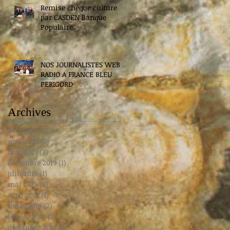
Remise chèque culture
par CASDEN Banque
Populaire.
NOS JOURNALISTES WEB
RADIO A FRANCE BLEU
PERIGORD
Archives
avril 2024
(2)
2 posts
mai 2022
(2)
2 posts
mai 2021
(3)
3 posts
décembre 2019
(1)
1 post
juin 2019
(1)
1 post
mai 2019
(4)
4 posts
avril 2019
(1)
1 post
mars 2019
(2)
2 posts
février 2019
(2)
2 posts
décembre 2018
(9)
9 posts