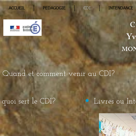
ACCUEIL
PEDAGOGIE
CDI
INTENDANCE
C
Yv
MON
Quand et comment venir au CDI?
quoi sert le CDI?
Livres ou Int