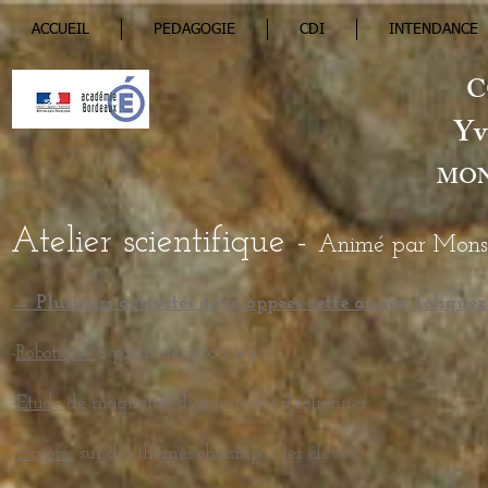
ACCUEIL
PEDAGOGIE
CDI
INTENDANCE
C
Yv
MON
Atelier scientifique -
Animé par Monsi
→ Plusieurs activités développées cette année: (cliquez s
-
Robotique
à partir de robots légo
-
Etude
de maquettes dynamiques d'éoliennes
-
Exposés
sur des thèmes choisis par les élèves