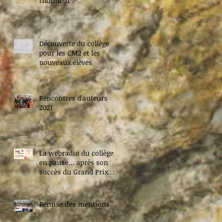
l'honneur
Découverte du collège
pour les CM2 et les
nouveaux élèves
Rencontres d'auteurs
2021
La webradio du collège
en pause... après son
succès du Grand Prix
Médiatiks académique
2020 !
Remise des mentions