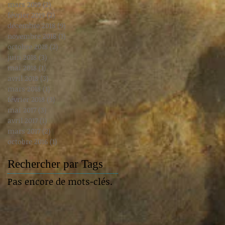
mars 2019
(2)
2 posts
février 2019
(2)
2 posts
décembre 2018
(9)
9 posts
novembre 2018
(1)
1 post
octobre 2018
(2)
2 posts
juin 2018
(3)
3 posts
mai 2018
(1)
1 post
avril 2018
(3)
3 posts
mars 2018
(1)
1 post
février 2018
(3)
3 posts
mai 2017
(3)
3 posts
avril 2017
(1)
1 post
mars 2017
(2)
2 posts
octobre 2016
(1)
1 post
Rechercher par Tags
Pas encore de mots-clés.