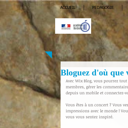
ACCUEIL
PEDAGOGIE
Bloguez d'où que 
Avec Wix Blog, vous pourrez tout 
membres, gérer les commentaires et
depuis un mobile et connectez-v
Vous êtes à un concert ? Vous ve
impressions avec le monde ! Vou
vous vous sentez inspiré.