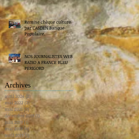
Remise chèque culture
par CASDEN Banque
Populaire.
NOS JOURNALISTES WEB
RADIO A FRANCE BLEU
PERIGORD
Archives
avril 2024
(2)
2 posts
mai 2022
(2)
2 posts
mai 2021
(3)
3 posts
décembre 2019
(1)
1 post
juin 2019
(1)
1 post
mai 2019
(4)
4 posts
avril 2019
(1)
1 post