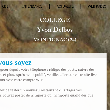
CDI
INTENDANCE
ACTUALITÉ
WEB RADIO
COLLEGE
Yvon Delbos
MONTIGNAC (24)
vous soyez
gérer depuis votre téléphone : rédiger des posts, suivre des 
 plus. Après avoir publié, veuillez aller sur votre site live 
ous avec votre compte Wix. 
nez de tester un nouveau restaurant ? Partagez vos 
s pouvez poster de n'importe où, n'importe quand dès que 