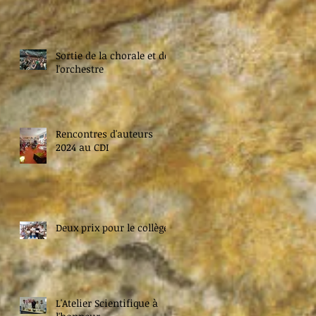
Sortie de la chorale et de
l'orchestre
Rencontres d'auteurs
2024 au CDI
Deux prix pour le collège
L'Atelier Scientifique à